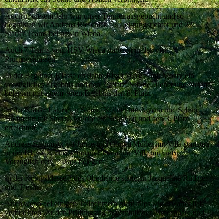
Auch in diesem Jahr war unser Turnier ausgebucht und so
begrüßten wir Andreas Rieschick als Leistungsrichter und 23
Starter Teams bei uns in Wieda.
Auch 7 Teams vom HSV Wieda starteten in den vier
Prüfungsklassen.
In der Beginner Klasse erreichte Birgit Werges mit Monty ein
vorzügliches Ergebnis und den 2. Platz. Sabine Diener und Nayla
belegten mit einem guten Ergebnis den 8. Platz.
In der Klasse 1 starteten Sabine Kellner mit Aiyana und Sabine
Hartmann mit Shorty, welche ein Sehr Gut und den 3. Platz
erreichten.
Andreas Steinmetz mit Jamie und Corina Müller mit Villa starteten
in der Klasse 2. Hier konnten Corina und Villa mit einem
Vorzüglich den 1. Platz belegen.
In der Königsklasse 3 des Obedience starteten Jacqueline Rüdiger
und T‘esha.
Auch wenn bei einigen Teilnehmern nicht alles wie erwartet lief,
verbrachten wir den Prüfungstag in gemütlicher Atmosphäre und