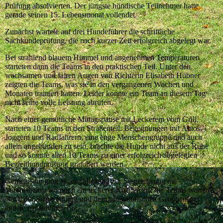
Prüfung absolvierten. Der jüngste hündische Teilnehmer hatte
gerade seinen 15. Lebensmonat vollendet.
Zunächst wartete auf drei Hundeführer die schriftliche
Sachkundeprüfung, die nach kurzer Zeit erfolgreich abgelegt war.
Bei strahlend blauem Himmel und angenehmen Temperaturen
starteten dann die Teams in den praktischen Teil.
Unter den
wachsamen und fairen Augen von Richterin Elisabeth Hübner
zeigten die Teams, was sie in den vergangenen Wochen und
Monaten trainiert hatten. Leider konnte ein Team an diesem Tag
nicht seine volle Leistung abrufen.
Nach einer gemütliche Mittagspause mit Leckerem vom Grill,
starteten 10 Teams in den Straßenteil. Begegnungen mit Autos,
Joggern und Radfahrern, eine enge Menschengruppe und auch
allein angebunden zu sein, brachte die Hunde nicht aus der Ruhe
und so konnte allen 10 Teams zu einer erfolgreich abgelegten
Begleithundprüfung gratuliert werden.
Gemeinsam ging es anschließend zur Siegerehrung ins
Vereinsheim, wo noch ein leckerer Kuchen auf die Teams wartete.
Nach der Siegerehrung und dem obligatorischen Gruppenfoto
endete ein schöner Tag.