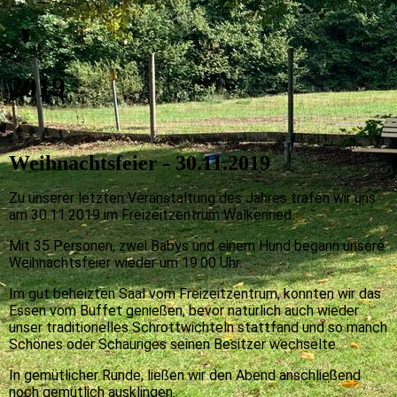
2019
Weihnachtsfeier - 30.11.2019
Zu unserer letzten Veranstaltung des Jahres
trafen wir uns
am 30.11.2019 im Freizeitzentrum Walkenried.
Mit 35 Personen, zwei Babys und einem Hund begann unsere
Weihnachtsfeier wieder um 19:00 Uhr.
Im gut beheizten Saal vom Freizeitzentrum, konnten wir das
Essen vom Buffet genießen, bevor natürlich auch wieder
unser traditionelles Schrottwichteln stattfand und so manch
Schönes oder Schauriges seinen Besitzer wechselte.
In gemütlicher Runde, ließen wir den Abend anschließend
noch gemütlich ausklingen.