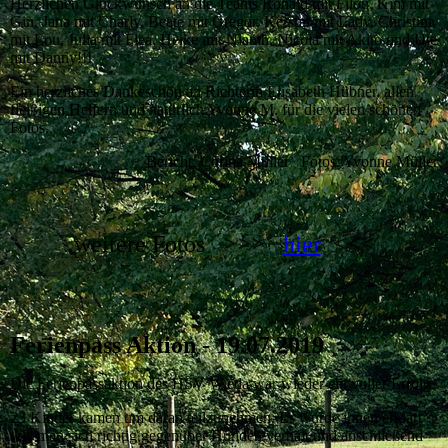
Herzlichen Glückwunsch an die Teams Ronald mit Filou, Kim mit
Gin, Jana mit Charly, Beate mit Gregor, Kerstin mit Lady, Christina
mit Lou, Julia mit Flea, Heike mit Niamh, Nicola mit Akito und Ute
mit Danny!!!
Ein herzliches Dankeschön an Richterin Elisabeth Hübner, allen
fleißigen Helfern und natürlich Yvonne M. für die vielen schönen
Fotos.
Bericht: Corina Müller Fotos: Yvonne Müller
weitere Fotos >>>
hier
<<<
Ferienpass Aktion - 19.07.2019
Die Ferienpassaktion des HSV Wieda war wieder ein voller Erfolg.
23 Kinder kamen um daran teilzunehmen. Es wurde ihnen erklärt
wie man sich richtig gegenüber Hunden verhält und anschließend