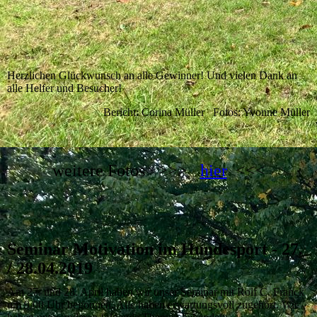
Herzlichen Glückwunsch an alle Gewinner! Und vielen Dank an
alle Helfer und Besucher!
Bericht: Corina Müller Fotos: Yvonne Müller
weitere Fotos >>>
hier
<<<
Seminar Motivation im Hundesport - 27.
/ 28.04.2019
Am 27. und 28. April haben wir unser Seminar mit Rolf C. Franck
um 9.00 Uhr begonnen. Alle haben erwartungsvoll zugehört. Wir