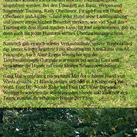
ausprobiert werden. Bei den Übungen aus Basis, Welpen-und
Junghunde Training, Rally Obedience, Fit und Fun mit Hund,
Obedience und Agility – fand jeder Hund seine Lieblingsübung
und unsere menschlichen Besucher merkten, wie viel Spaß das
Training mit dem Hund machen kann. Im Ziel angekommen, gab es
dann auch für jeden Hund ein kleines Überraschungsgeschenk.
Natürlich gab es auch wieder Verkaufsstände, unsere Tombola und
das immer wieder begehrte Foto Shooting mit Anna-Lena von AL
Fotografie. Auch Anne Leena Wentscher von der
Tierphysiotherapie Osterode war erneut bei uns zu Gast und
verwöhnte die Hunde mit einer kleinen Schnuppermassage.
Ganz klar wurde auch ein weiteres Mal der schönste Hund von
Wieda gesucht. 21 Hunde stellten sich hier in 4 Kategorien zur
Wahl. Frau Dr. Nicole Blase und Frau Dr. Ulrike Bärwinkel-
Weniger bewerteten die teilnehmenden Hunde und am Ende des
Tages, standen die schönsten Hunde 2019 fest:
Hündinnen Kurzhaar
1. Platz: Sven B. mit Fräulein Smilla
2. Platz: Elisabeth F. mit Bo