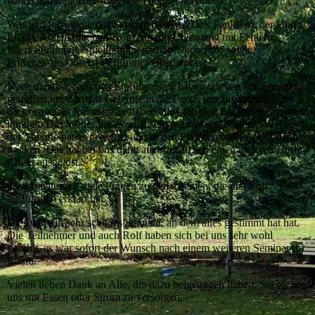
haben unter anderen folgende Themen behandelt:
Was ist Motivation, das Seeking System (Jaak Panksep), der Hurra-
Effekt, Ablenkung und Konzentration, Umgang mit Fehlern,
Intervalltraining, Spieltraining und Spielkontrolle sowie
Prüfungssituation BH-Prüfung / Obedience.
Nach den theoretischen Einführungen haben wir uns auf dem Platz
getroffen um dort das Gelernte in die Praxis um zusetzten. Durch
die entspannte Atmosphäre haben alle sehr gute Ergebnisse erzielen
können. Das Wetter hat es auch sehr gut mit uns gemeint. Während
der Theorie hat es geregnet und in den Praxisanteilen war es dann
trocken. Das hat bei uns dann auch zusätzlich einen anderen Hurra-
Effekt ausgelöst.
Es gab natürlich viele Fragen zu den Themen, die uns Rolf
ausführlich erklärt hat.
Dies war ein sehr schönes Seminar, an dem alles gestimmt hat hat.
Die Teilnehmer und auch Rolf haben sich bei uns sehr wohl
gefühlt, es war sofort der Wunsch nach einem weiteren Seminar im
Raum.
Vielen lieben Dank an Alle, die dazu beigetragen haben. Sei es, um
uns mit Essen oder Strom zu versorgen.