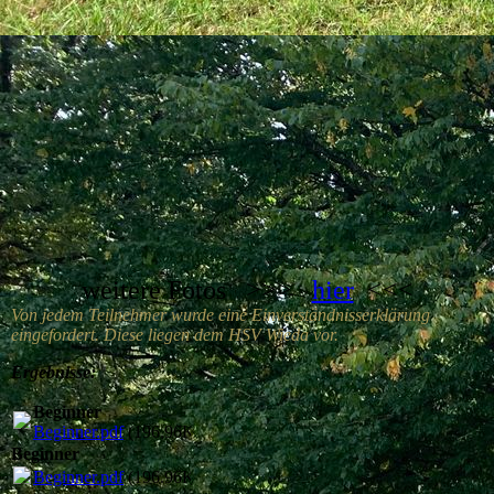
weitere Fotos >>>
hier
<<<
Von jedem Teilnehmer wurde eine Einverständnisserklärung
eingefordert. Diese liegen dem HSV Wieda vor.
Ergebnisse:
Beginner
Beginner.pdf
(196.96KB)
Beginner
Beginner.pdf
(196.96KB)