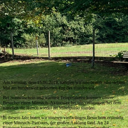
Am Samstag, dem 15.06.2019, nahmen wir nun bereits zum siebten
Mal am bundesweit gefeierten Tag des Hundes teil.
Bei Sonnenschein und warmen Temperaturen konnten unsere
Besucher einen Mitmach–Aktionstag bei uns verbringen, bei dem
natürlich die Hunde wieder im Mittelpunkt standen.
In diesem Jahr boten wir unseren vierbeinigen Besuchern erstmalig
einen Mitmach–Parcours, der großen Anklang fand. An 24
Stationen konnten Elemente aus unserem Trainingsangebot