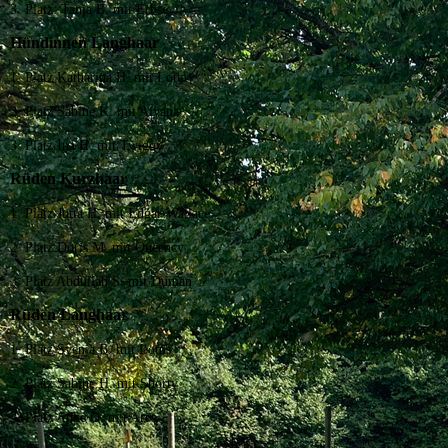
3. Platz: Tanja B. mit Erbse
Hündinnen Langhaar
1. Platz Katharina H. mit Lotta
2. Platz Sabine K. mit Aiyana
3. Platz Ina H. mit Twiggy
Rüden Kurzhaar
1. Platz Jutta H. mit Edgar Wallace
2. Platz Doris M. mit Queency
3. Platz Abdullah S. mit Duman
Rüden Langhaar
1. Platz Svenja B. mit Louis
2. Platz Sabine H. mit Shorty
3. Platz Anke O. mit Ares