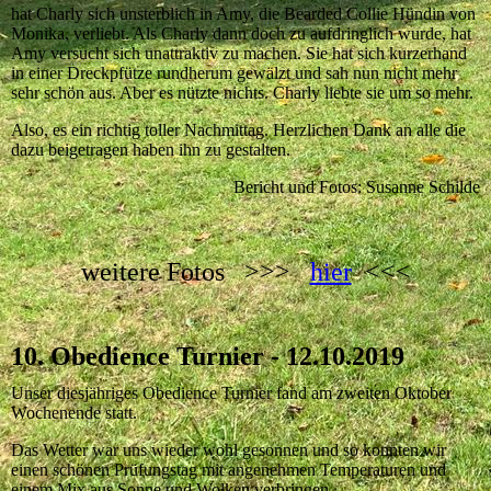
hat Charly sich unsterblich in Amy, die Bearded Collie Hündin von
Monika, verliebt. Als Charly dann doch zu aufdringlich wurde, hat
Amy versucht sich unattraktiv zu machen. Sie hat sich kurzerhand
in einer Dreckpfütze rundherum gewälzt und sah nun nicht mehr
sehr schön aus. Aber es nützte nichts. Charly liebte sie um so mehr.
Also, es ein richtig toller Nachmittag. Herzlichen Dank an alle die
dazu beigetragen haben ihn zu gestalten.
Bericht und Fotos: Susanne Schilde
weitere Fotos >>>
hier
<<<
10. Obedience Turnier - 12.10.2019
Unser diesjähriges Obedience Turnier fand am zweiten Oktober
Wochenende statt.
Das Wetter war uns wieder wohl gesonnen und so konnten wir
einen schönen Prüfungstag mit angenehmen Temperaturen und
einem Mix aus Sonne und Wolken verbringen.