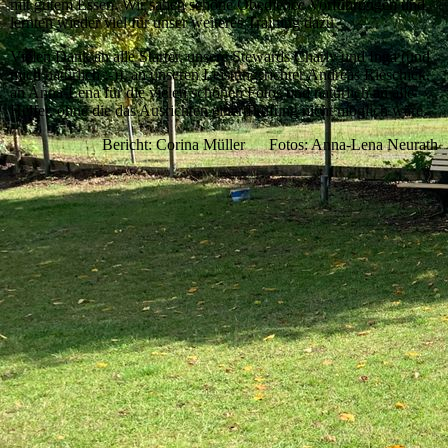
mit gutem Essen. Wir sahen schöne Obedience Vorführungen und
lernten wieder viel für unser weiteres Training dazu.
Vielen Dank an alle Starter, unsere Stewards Charly und Inga (und
mich natürlich :-)), an unseren Leistungsrichter Andreas Rieschick,
an Anna-Lena für die vielen schönen Fotos und natürlich an alle
Helfer, ohne die das Ausrichten einer Prüfung nicht möglich wäre.
Bericht: Corina Müller Fotos: Anna-Lena Neurath