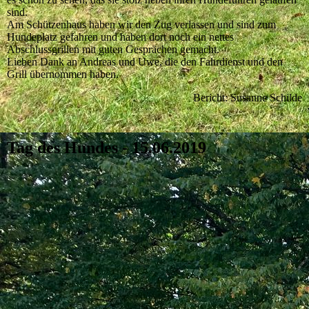
sind.
Am Schützenhaus haben wir den Zug verlassen und sind zum
Hundeplatz gefahren und haben dort noch ein nettes
Abschlussgrillen mit guten Gesprächen gemacht.
Lieben Dank an Andreas und Uwe, die den Fahrdienst und den
Grill übernommen haben.
Bericht: Susanne Schilde
Tag des Hundes - 15.06.2019