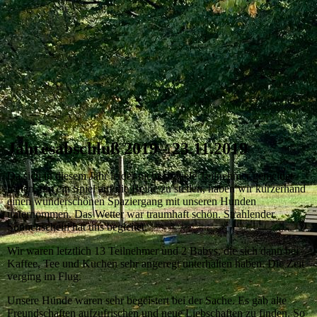
Jahresabschluß 2019 - 23.11.2019
Da sich in diesem Jahr leider nicht so viele Teilnehmer gemeldet
hatten, um ein Spiel auf die Beine zu stellen, haben wir kurzerhand
einen wunderschönen Spaziergang mit unseren Hunden
unternommen. Das Wetter war traumhaft schön. Strahlender
Sonnenschein hat uns begleitet.
Wir waren letztlich 13 Teilnehmer und 2 Babys, die sich dann bei
Kaffee, Tee und Kuchen sehr angeregt unterhalten haben. Die Zeit
verging im Flug.
Unsere Hunde waren sehr begeistert bei der Sache. Es gab alte
Freundschaften aufzufrischen und neue Liebschaften zu finden. So