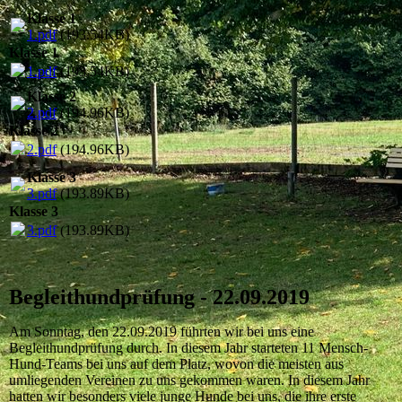
Klasse 1
1.pdf
(193.54KB)
Klasse 1
1.pdf
(193.54KB)
Klasse 2
2.pdf
(194.96KB)
Klasse 2
2.pdf
(194.96KB)
Klasse 3
3.pdf
(193.89KB)
Klasse 3
3.pdf
(193.89KB)
Begleithundprüfung - 22.09.2019
Am Sonntag, den 22.09.2019 führten wir bei uns eine
Begleithundprüfung durch. In diesem Jahr starteten 11 Mensch-
Hund-Teams bei uns auf dem Platz, wovon die meisten aus
umliegenden Vereinen zu uns gekommen waren.
In diesem Jahr
hatten wir besonders viele junge Hunde bei uns, die ihre erste