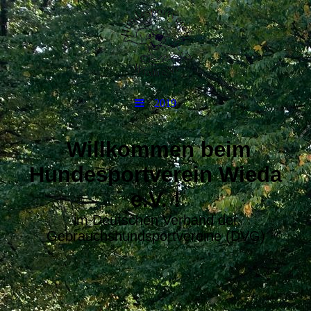
2019
Willkommen beim
Hundesportverein Wieda
e.V. !
im Deutschen Verband der
Gebrauchshundsportvereine (DVG)