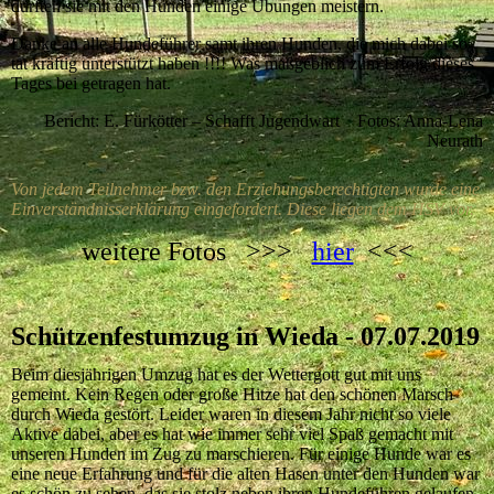
durften sie mit den Hunden einige Übungen meistern.
Danke an alle Hundeführer samt ihren Hunden, die mich dabei so
tat kräftig unterstützt haben !!!! Was maßgeblich zum Erfolg dieses
Tages bei getragen hat.
Bericht: E. Fürkötter – Schafft Jugendwart Fotos: Anna-Lena
Neurath
Von jedem Teilnehmer bzw. den Erziehungsberechtigten wurde eine
Einverständnisserklärung eingefordert. Diese liegen dem HSV vor.
weitere Fotos >>>
hier
<<<
Schützenfestumzug in Wieda - 07.07.2019
Beim diesjährigen Umzug hat es der Wettergott gut mit uns
gemeint. Kein Regen oder große Hitze hat den schönen Marsch
durch Wieda gestört. Leider waren in diesem Jahr nicht so viele
Aktive dabei, aber es hat wie immer sehr viel Spaß gemacht mit
unseren Hunden im Zug zu marschieren. Für einige Hunde war es
eine neue Erfahrung und für die alten Hasen unter den Hunden war
es schön zu sehen, das sie stolz neben ihren Hundeführen gelaufen