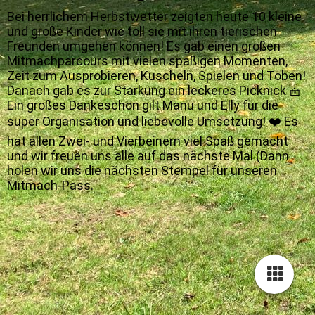
Bei herrlichem Herbstwetter zeigten heute 10 kleine
und große Kinder wie toll sie mit ihren tierischen
Freunden umgehen können! Es gab einen großen
Mitmachparcours mit vielen spaßigen Momenten,
Zeit zum Ausprobieren, Kuscheln, Spielen und Toben!
Danach gab es zur Stärkung ein leckeres Picknick 🧺
Ein großes Dankeschön gilt Manu und Elly für die
super Organisation und liebevolle Umsetzung! ❤️ Es
hat allen Zwei- und Vierbeinern viel Spaß gemacht
und wir freuen uns alle auf das nächste Mal (Dann
holen wir uns die nächsten Stempel für unseren
Mitmach-Pass.