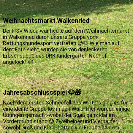
-
Weihnachtsmarkt Walkenried
Der HSV Wieda war heute auf dem Weihnachtsmarkt
in Walkenried durch unsere Gruppe vom
Rettungshundesport vertreten 😊🐶 Wie man auf
dem Foto sieht, wurden sie von der leckeren
Erbsensuppe des DRK Kindergarten Neuhof
angelockt 😊
Jahresabschlussspiel 🐶🎁
Nach dem ersten Schneefall des Winters ging es für
eine kleine Gruppe los in den Wald. Hier wurden einige
Übungen gemacht-wobei der Spaß ganz klar im
Vordergrund stand 😊 Zweibeiner und Vierbeiner,
sowohl Groß und Klein, hatten viel Freude an dem