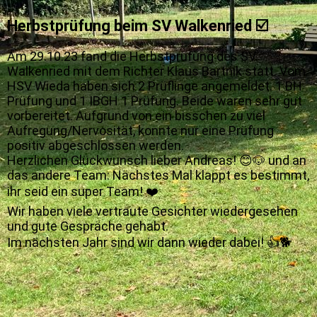
Herbstprüfung beim SV Walkenried ☑️
Am 29.10.23 fand die Herbstprüfung des SV
Walkenried mit dem Richter Klaus Bartnik statt. Vom
HSV Wieda haben sich 2 Prüflinge angemeldet. 1 BH
Prüfung und 1 IBGH 1 Prüfung. Beide waren sehr gut
vorbereitet. Aufgrund von ein bisschen zu viel
Aufregung/Nervosität, konnte nur eine Prüfung
positiv abgeschlossen werden.
Herzlichen Glückwunsch lieber Andreas! 😊🐶 und an
das andere Team: Nächstes Mal klappt es bestimmt,
ihr seid ein super Team! ❤️
Wir haben viele vertraute Gesichter wiedergesehen
und gute Gespräche gehabt.
Im nächsten Jahr sind wir dann wieder dabei! 👍🐕