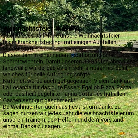
Weihnachtsfeier 🎄🎁🍕
Auch dieses Jahr fand unsere Weihnachtsfeier,
leider krankheitsbedingt mit einigen Ausfällen,
wieder statt.
Dieses Jahr in einer neuen Location und ohne
Schrottwichteln. Damit unseren 30 Gästen aber nicht
langweilig wurde, gab es ein sehr amüsantes Spiel,
welches für helle Aufregung sorgte.
Natürlich wurde auch gut gegessen. Vielen Dank an
La Locanda für das gute Essen. Egal ob Pizza, Pasta
oder das heiß begehrte Panna Cotta - es hat allen
Gästen sehr gut geschmeckt.
Da Weihnachten auch das Fest ist um Danke zu
sagen, nutzen wir jedes Jahr die Weihnachtsfeier um
unseren Trainern, den Helfern und dem Vorstand
einmal Danke zu sagen.