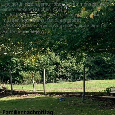
Und natürlich ein gemütliches Zusammensein, bei
einem leckeren Kuchen. 😋🍰
Leider haben wir noch nicht alles geschafft und
müssen noch einmal ran 💪 ein großes
DANKESCHÖN wieder an alle großen und kleinen
Helfer_innen ❤️❤️
Familiennachmittag