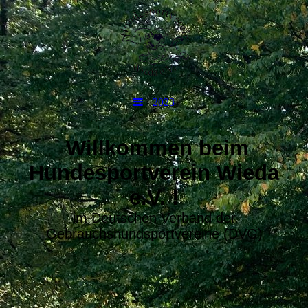
2023
Willkommen beim
Hundesportverein Wieda
e.V. !
im Deutschen Verband der
Gebrauchshundsportvereine (DVG)