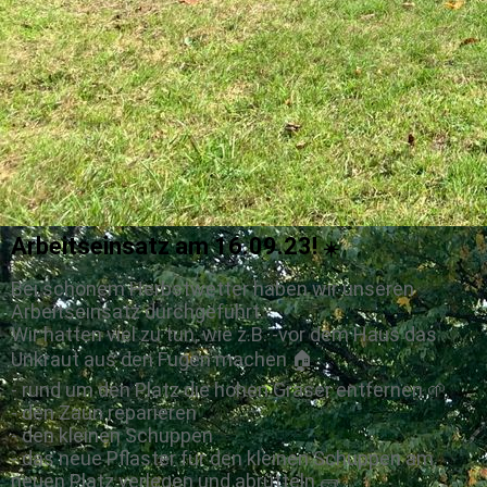
Arbeitseinsatz am 16.09.23!
☀️
Bei schönem Herbstwetter haben wir unseren
Arbeitseinsatz durchgeführt.
Wir hatten viel zu tun, wie z.B. -vor dem Haus das
Unkraut aus den Fugen machen 🏠
- rund um den Platz die hohen Gräser entfernen 🌱
- den Zaun reparieren
- den kleinen Schuppen
- das neue Pflaster für den kleinen Schuppen am
neuen Platz verlegen und abrütteln 🧱