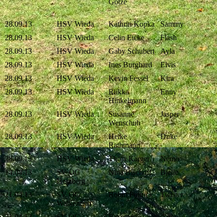
Götze
28.09.13
HSV Wieda
Kathrin Kopka
Sammy
28.09.13
HSV Wieda
Celin Eicke
Flash
28.09.13
HSV Wieda
Gaby Schubert
Ayla
28.09.13
HSV Wieda
Ines Burghard
Elvis
28.09.13
HSV Wieda
Kevin Fessel
Kira
28.09.13
HSV Wieda
Riikka
Enny
Hinkelmann
28.09.13
HSV Wieda
Susanne
Jasper
Wenschuh
28.09.13
HSV Wieda
Heike
Duke
Rathmann
28.09.13
HSV Wieda
Thoja Karger
Nemo
14.04.13
SV OG
Nina Bischoff
Bjelle
Herzberg
21.04.13
SV OG
Robin Pottrick
Twister
Walkenried
21.04.13
SV OG
Rosemarie
Arrow