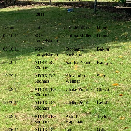
2011
Datum
Ort
Hundeführer
Hund
09.10.11
SGV
Corina Müller
Donna
Langelsheim
09.10.11
SGV
Stephanie
Bakira
Langelsheim
Rießland
10.09.11
ADRK BG
Sandra Zeuner
Bailey´s
Südharz
10.09.11
ADRK BG
Alexandra
Shot
Südharz
Wellner
10.09.11
ADRK BG
Ulrike Pottrick
Choco
Südharz
10.09.11
ADRK BG
Ulrike Pottrick
Belisha
Südharz
10.09.11
ADRK BG
Astrid
Taylor
Südharz
Hagemann
18.06.11
ADRK BG
Tanja
Oskar