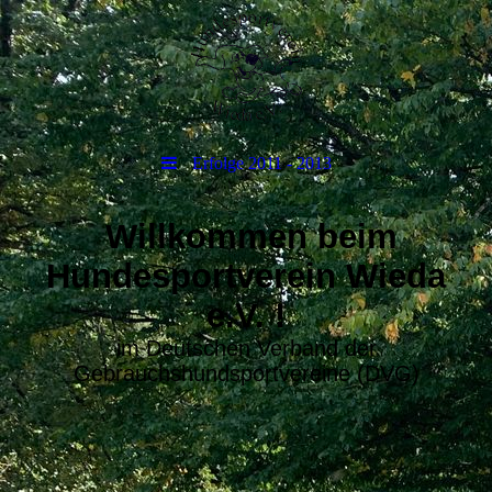
Erfolge 2011 - 2013
Willkommen beim
Hundesportverein Wieda
e.V. !
im Deutschen Verband der
Gebrauchshundsportvereine (DVG)