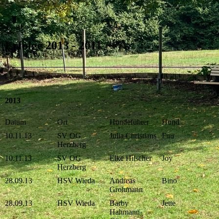
Erfolge 2013 - 2011
2013
Datum
Ort
Hundeführer
Hund
10.11.13
SV OG
Julia Christians
Fuu
Herzberg
10.11.13
SV OG
Elke Hilscher
Joy
Herzberg
28.09.13
HSV Wieda
Andreas
Bino
Grohmann
28.09.13
HSV Wieda
Barby
Jette
Hahmann-