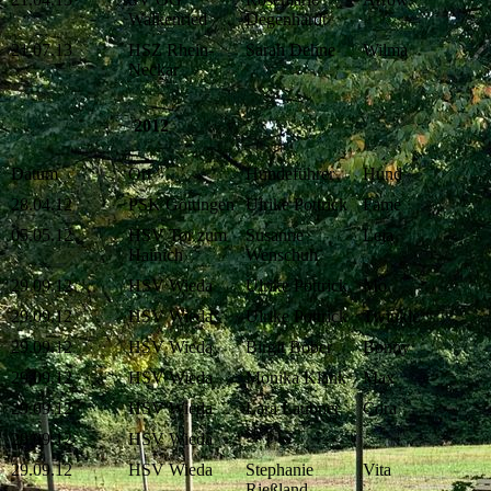
Walkenried
Degenhardt
21.07.13
HSZ Rhein-
Sarah Dehne
Wilma
Neckar
2012
Datum
Ort
Hundeführer
Hund
28.04.12
PSK Göttingen
Ulrike Pottrick
Fame
05.05.12
HSV Tor zum
Susanne
Leja
Hainich
Wenschuh
29.09.12
HSV Wieda
Ulrike Pottrick
Mo
29.09.12
HSV Wieda
Ulrike Pottrick
Twinkle
29.09.12
HSV Wieda
Birgit Bober
Bonny
29.09.12
HSV Wieda
Monika Klank
Max
29.09.12
HSV Wieda
Lara Laubner
Cora
29.09.12
HSV Wieda
29.09.12
HSV Wieda
Stephanie
Vita
Rießland